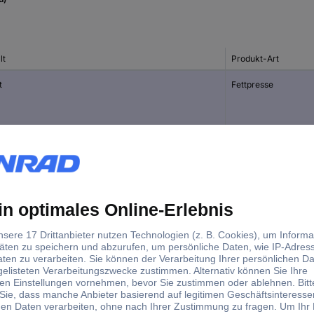
lt
Produkt-Art
t
Fettpresse
Einhandfettpresse
Fettpistole