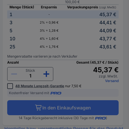
100,00 €
Menge (Stück)
Ersparnis
Verpackungspreis
(zzgl. MwSt.)
1
45,37 €
-
3
44,41 €
2% = 0,96 €
5
44,09 €
3% = 1,28 €
10
43,77 €
4% = 1,60 €
25
43,61 €
4% = 1,76 €
Mengenrabatte variieren je nach Verkäufer
Anzahl
Gesamt (45,37 € / Stück)
45,37 €
Stück
zzgl. MwSt.
Versand
48 Monate Langzeit-Garantie
nur 7,50 €
Kostenfreier Versand mit
In den Einkaufswagen
14 Tage Rückgaberecht inklusive (30 Tage mit
)
Hersteller bzw. verantwortliche Person für das Produkt