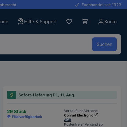
gaberecht
Fachhandel seit 1923
unde
Hilfe & Support
Konto
Suchen
Sofort-Lieferung Di., 11. Aug.
29 Stück
Verkauf und Versand:
Conrad Electronic
Filialverfügbarkeit
AGB
Kostenfreier Versand ab