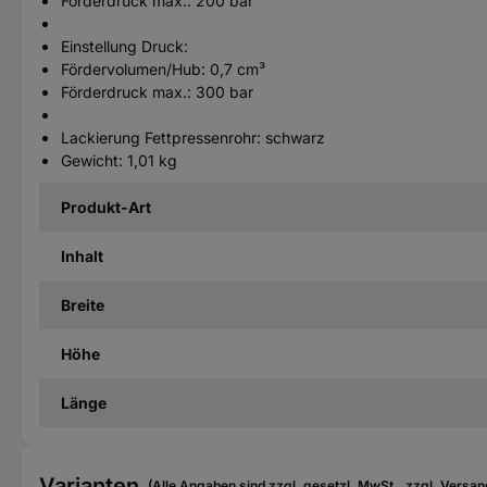
Förderdruck max.: 200 bar
Einstellung Druck:
Fördervolumen/Hub: 0,7 cm³
Förderdruck max.: 300 bar
Lackierung Fettpressenrohr: schwarz
Gewicht: 1,01 kg
Produkt-Art
Inhalt
Breite
Höhe
Länge
Varianten
(Alle Angaben sind zzgl. gesetzl. MwSt., zzgl. Versan