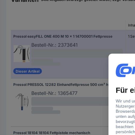
Inha
Pressol easyFILL ONE 400 M 10 x 1 14700001 Fettpresse
1 Se
Bestell-Nr.:
2373641
Dieser Artikel
Pressol PRESSOL 12282 Einhandfettpresse 500 cm³ hydraulisch
1 St.
Bestell-Nr.:
1365477
Pressol 18104 18104 Fettpistole mechanisch
1 St.