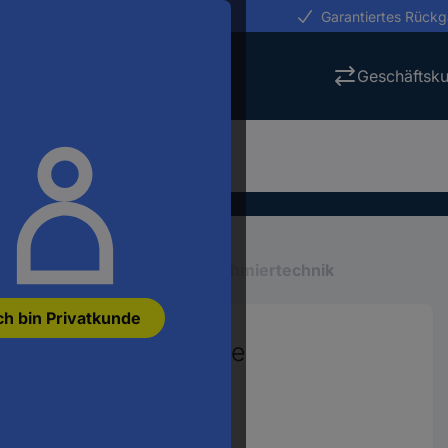
erungen in 24h
Garantiertes Rück
Geschäftsk
hmierstoffe
Fettpressen, Schmiertechnik
ch bin Privatkunde
 14700001 Fettpresse
1