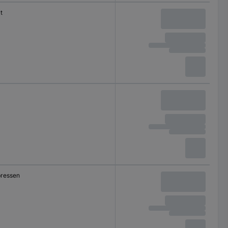
t
pressen