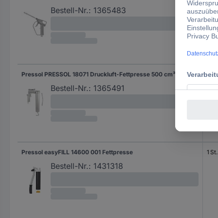
Bestell-Nr.:
1365483
Pressol PRESSOL 18071 Druckluft-Fettpresse 500 cm³ hydraulisch
1 St.
Bestell-Nr.:
1365491
Pressol easyFILL 14600 001 Fettpresse
1 St.
Bestell-Nr.:
1431318