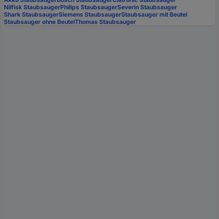
Nilfisk Staubsauger
Philips Staubsauger
Severin Staubsauger
Shark Staubsauger
Siemens Staubsauger
Staubsauger mit Beutel
Staubsauger ohne Beutel
Thomas Staubsauger