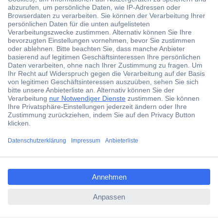
Der Conrad Newsletter
Jetzt anmelden und exklusive Aktionen,
aktuelle News und Angebote immer zuerst
erhalten.
Jetzt anmelden
Filialen
Versandkostenfrei ab 100,00 € zzgl. MwSt. **
ccp.user.init.failed.titl
Angebotsservice
e
Beschaffungsservice
ccp.user.init.failed
Für Geschäftskunden