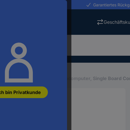
erungen in 24h
Garantiertes Rück
Geschäftsk
boards, sonstige
Einplatinencomputer, Single Board C
ch bin Privatkunde
Hz Raspberry Pi®