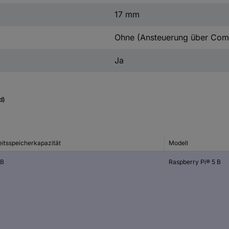
17 mm
Ohne (Ansteuerung über Com
Ja
d)
eitsspeicherkapazität
Modell
GB
Raspberry Pi® 5 B