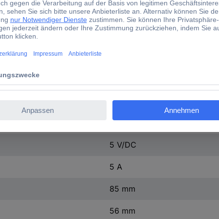
LAN (10/100/1000)
2x HDMI™
microSD
USB-C® (Strom)
PCIe 2.0
b/g/n/ac
5.0
über USB
5 V/DC
5 A
85 mm
56 mm