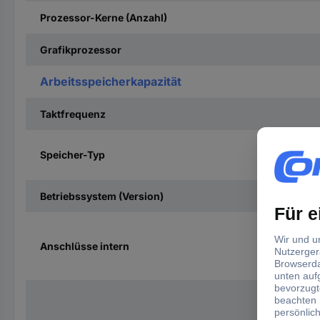
Prozessor-Kerne (Anzahl)
Grafikprozessor
Arbeitsspeicherkapazität
Taktfrequenz
Speicher-Typ
Betriebssystem (Version)
Anschlüsse intern