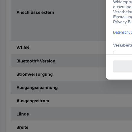
Anschlüsse extern
WLAN
Bluetooth® Version
Stromversorgung
Ausgangsspannung
Ausgangsstrom
Länge
Breite