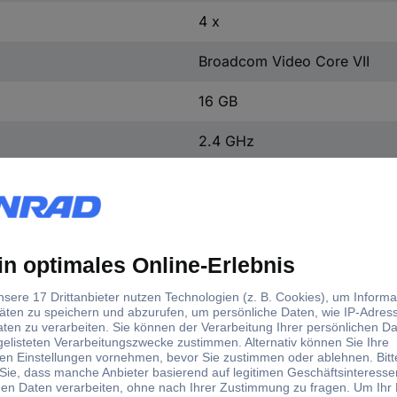
4 x
Broadcom Video Core VII
16 GB
2.4 GHz
DDR4
SRAM
ohne Betriebssystem
CSI (Camera)
DSI (Display)
GPIO (40pol.)
2x USB 2.0
2x USB 3.0