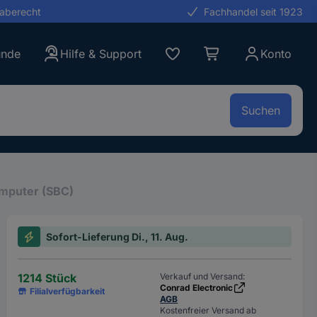
gaberecht
Fachhandel seit 1923
unde
Hilfe & Support
Konto
Suchen
omputer (SBC)
Sofort-Lieferung Di., 11. Aug.
1214 Stück
Verkauf und Versand:
Conrad Electronic
Filialverfügbarkeit
AGB
Kostenfreier Versand ab