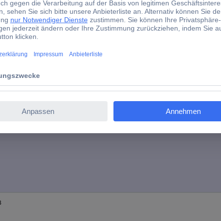
40 mm
4.7 mm
d)
eitsspeicherkapazität
B
B