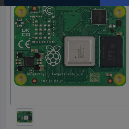
Hst.-
Teile-
Nr.
ein