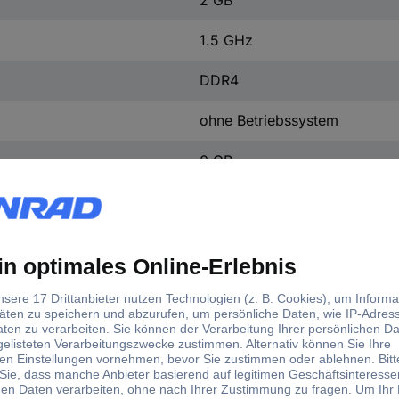
1.5 GHz
DDR4
ohne Betriebssystem
0 GB
CSI (Camera)
DSI (Display)
GPIO (40pol.)
nein
5 V/DC
55 mm