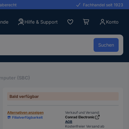
gaberecht
Fachhandel seit 1923
unde
Hilfe & Support
Konto
Suchen
omputer (SBC)
Bald verfügbar
Alternativen anzeigen
Verkauf und Versand:
Conrad Electronic
Filialverfügbarkeit
AGB
Kostenfreier Versand ab