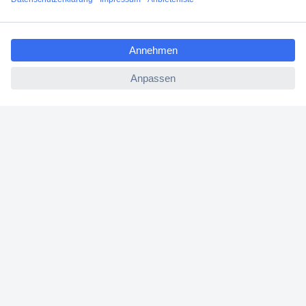
Filialen
ccp.user.init.failed.titl
Versandkostenfrei ab 100,00 € zzgl. MwSt. **
e
Angebotsservice
ccp.user.init.failed
Beschaffungsservice
Für Geschäftskunden
E-Procurement
Open Catalog Interface (OCI)
Conrad Smart Procure (CSP)
Für Verkäufer
Für Affiliate