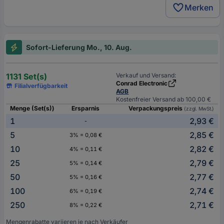
Merken
Sofort-Lieferung Mo., 10. Aug.
1131 Set(s)
Verkauf und Versand:
Conrad Electronic
Filialverfügbarkeit
AGB
Kostenfreier Versand ab 100,00 €
Menge (Set(s))
Ersparnis
Verpackungspreis
(zzgl. MwSt.)
1
2,93 €
-
5
2,85 €
3% = 0,08 €
10
2,82 €
4% = 0,11 €
25
2,79 €
5% = 0,14 €
50
2,77 €
5% = 0,16 €
100
2,74 €
6% = 0,19 €
250
2,71 €
8% = 0,22 €
Mengenrabatte variieren je nach Verkäufer