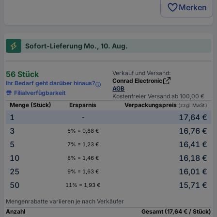
Merken
Sofort-Lieferung Mo., 10. Aug.
56 Stück
Verkauf und Versand:
Conrad Electronic
Ihr Bedarf geht darüber hinaus?
AGB
Filialverfügbarkeit
Kostenfreier Versand ab 100,00 €
Menge (Stück)
Ersparnis
Verpackungspreis
(zzgl. MwSt.)
1
17,64 €
-
3
16,76 €
5% = 0,88 €
5
16,41 €
7% = 1,23 €
10
16,18 €
8% = 1,46 €
25
16,01 €
9% = 1,63 €
50
15,71 €
11% = 1,93 €
Mengenrabatte variieren je nach Verkäufer
Anzahl
Gesamt (17,64 € / Stück)