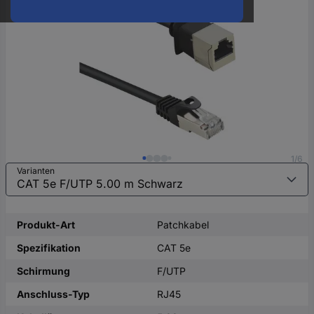
oder
eine
Hst.-
Teile-
Nr.
ein
1/6
Varianten
Produkt-Art
Patchkabel
Spezifikation
CAT 5e
Schirmung
F/UTP
Anschluss-Typ
RJ45