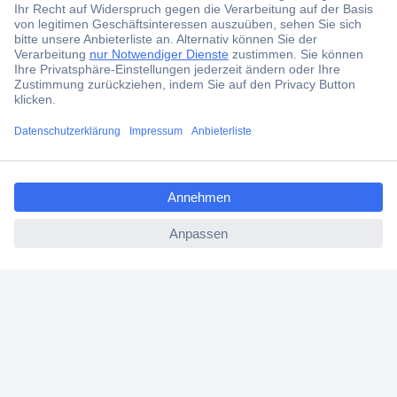
Filialen
Versandkostenfrei ab 100,00 € zzgl. MwSt. **
Angebotsservice
Beschaffungsservice
Für Geschäftskunden
ccp.user.init.failed.titl
e
E-Procurement
ccp.user.init.failed
Open Catalog Interface (OCI)
Conrad Smart Procure (CSP)
Für Verkäufer
Für Affiliate