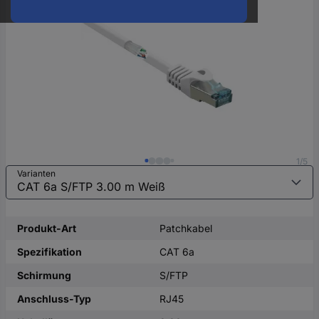
oder
eine
Hst.-
Teile-
Nr.
ein
1/5
Varianten
Produkt-Art
Patchkabel
Spezifikation
CAT 6a
Schirmung
S/FTP
Anschluss-Typ
RJ45