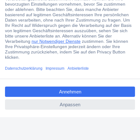
Jetzt anmelden
Filialen
Versandkostenfrei ab 100,00 € zzgl. MwSt. **
Angebotsservice
Beschaffungsservice
ccp.user.init.failed.titl
e
Für Geschäftskunden
ccp.user.init.failed
E-Procurement
Open Catalog Interface (OCI)
Conrad Smart Procure (CSP)