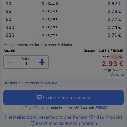
10
2,82 €
4% = 0,11 €
25
2,79 €
5% = 0,14 €
50
2,77 €
5% = 0,16 €
100
2,74 €
6% = 0,19 €
250
2,71 €
8% = 0,22 €
Mengenrabatte variieren je nach Verkäufer
Anzahl
Gesamt (2,93 € / Stück)
3,76 €
-22 %
Stück
2,93 €
zzgl. MwSt.
Versand
Kostenfreier Versand mit
In den Einkaufswagen
14 Tage Rückgaberecht inklusive (30 Tage mit
)
Hersteller bzw. verantwortliche Person für das Produkt
Rechtliche Bedenken melden