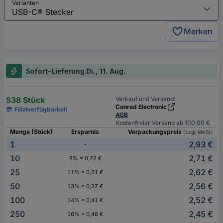
Varianten
Merken
Sofort-Lieferung Di., 11. Aug.
538 Stück
Verkauf und Versand:
Conrad Electronic
Filialverfügbarkeit
AGB
Kostenfreier Versand ab 100,00 €
Menge (Stück)
Ersparnis
Verpackungspreis
(zzgl. MwSt.)
1
2,93 €
-
10
2,71 €
8% = 0,22 €
25
2,62 €
11% = 0,31 €
50
2,56 €
13% = 0,37 €
100
2,52 €
14% = 0,41 €
250
2,45 €
16% = 0,48 €