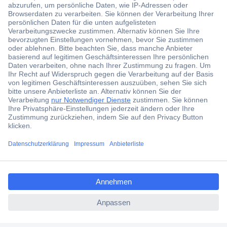
Der Conrad Newsletter
Jetzt anmelden und exklusive Aktionen,
aktuelle News und Angebote immer zuerst
erhalten.
Jetzt anmelden
Filialen
Versandkostenfrei ab 100,00 € zzgl. MwSt. **
ccp.user.init.failed.titl
Angebotsservice
e
Beschaffungsservice
ccp.user.init.failed
Für Geschäftskunden