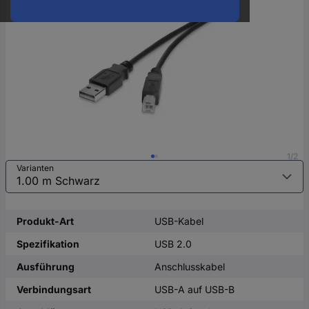
oder
eine
Hst.-
Teile-
Nr.
ein
1/2
Varianten
Produkt-Art
USB-Kabel
Spezifikation
USB 2.0
Ausführung
Anschlusskabel
Verbindungsart
USB-A auf USB-B