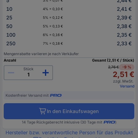
5
2,44 €
3% = 0,07 €
10
2,41 €
4% = 0,10 €
25
2,39 €
5% = 0,12 €
50
2,38 €
5% = 0,13 €
100
2,35 €
6% = 0,16 €
250
2,33 €
7% = 0,18 €
Mengenrabatte variieren je nach Verkäufer
Anzahl
Gesamt (2,51 € / Stück)
2,76 €
-9 %
Stück
2,51 €
zzgl. MwSt.
Versand
Kostenfreier Versand mit
In den Einkaufswagen
14 Tage Rückgaberecht inklusive (30 Tage mit
)
Hersteller bzw. verantwortliche Person für das Produkt