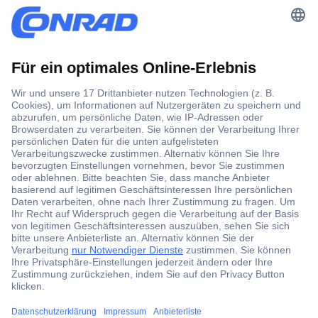
Der Conrad Newsletter
Jetzt anmelden und exklusive Aktionen,
aktuelle News und Angebote immer zuerst
erhalten.
Jetzt anmelden
Filialen
Versandkostenfrei ab 100,00 € zzgl. MwSt. **
Angebotsservice
Beschaffungsservice