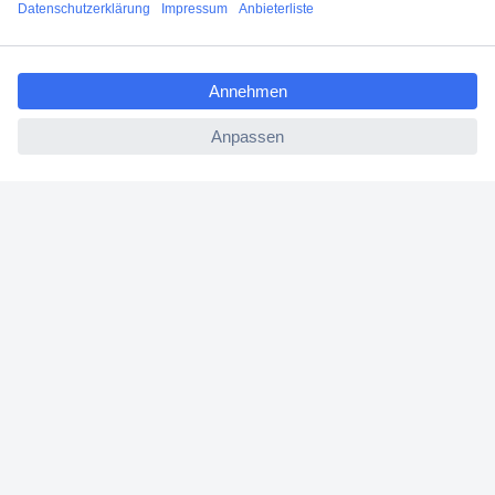
ccp.user.init.failed.titl
Für Geschäftskunden
e
ccp.user.init.failed
E-Procurement
Open Catalog Interface (OCI)
Conrad Smart Procure (CSP)
Für Verkäufer
Für Affiliate
Für Lieferanten
Service