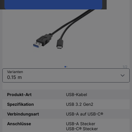
oder
eine
Hst.-
Teile-
Nr.
ein
1/2
Varianten
Produkt-Art
USB-Kabel
Spezifikation
USB 3.2 Gen2
Verbindungsart
USB-A auf USB-C®
Anschlüsse
USB-A Stecker
USB-C® Stecker