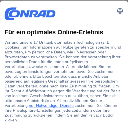
Der Conrad Newsletter
Jetzt anmelden und exklusive Aktionen,
aktuelle News und Angebote immer zuerst
erhalten.
Jetzt anmelden
Filialen
Versandkostenfrei ab 100,00 € zzgl. MwSt. **
Angebotsservice
Beschaffungsservice