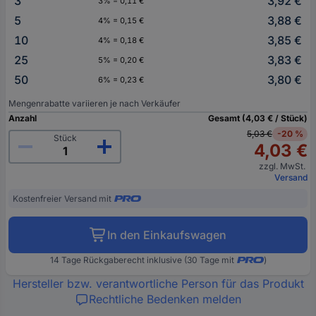
3
3,92 €
3% = 0,11 €
5
3,88 €
4% = 0,15 €
10
3,85 €
4% = 0,18 €
25
3,83 €
5% = 0,20 €
50
3,80 €
6% = 0,23 €
Mengenrabatte variieren je nach Verkäufer
Anzahl
Gesamt (4,03 € / Stück)
5,03 €
-20 %
Stück
4,03 €
zzgl. MwSt.
Versand
Kostenfreier Versand mit
In den Einkaufswagen
14 Tage Rückgaberecht inklusive (30 Tage mit
)
Hersteller bzw. verantwortliche Person für das Produkt
Rechtliche Bedenken melden