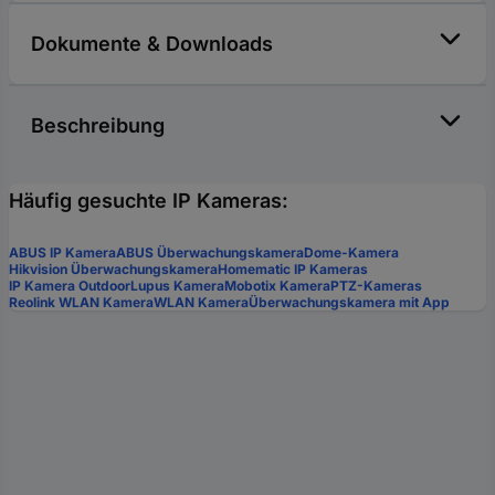
Dokumente & Downloads
Beschreibung
Häufig gesuchte IP Kameras:
ABUS IP Kamera
ABUS Überwachungskamera
Dome-Kamera
Hikvision Überwachungskamera
Homematic IP Kameras
IP Kamera Outdoor
Lupus Kamera
Mobotix Kamera
PTZ-Kameras
Reolink WLAN Kamera
WLAN Kamera
Überwachungskamera mit App