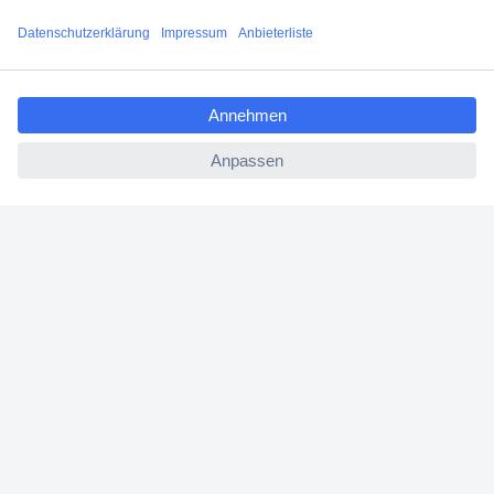
Versandkostenfrei ab 100,00 € zzgl. MwSt. **
Angebotsservice
ccp.user.init.failed.titl
Beschaffungsservice
e
ccp.user.init.failed
Für Geschäftskunden
E-Procurement
Open Catalog Interface (OCI)
Conrad Smart Procure (CSP)
Für Verkäufer
Für Affiliate
Für Lieferanten