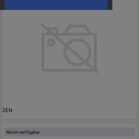
oder
eine
Hst.-
Teile-
Nr.
ein
ZEN
Nicht verfügbar