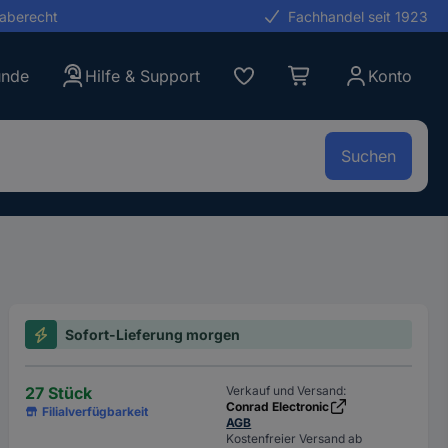
gaberecht
Fachhandel seit 1923
unde
Hilfe & Support
Konto
Suchen
Sofort-Lieferung morgen
27 Stück
Verkauf und Versand:
Conrad Electronic
Filialverfügbarkeit
AGB
Kostenfreier Versand ab