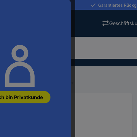
erungen in 24h
Garantiertes Rück
Geschäftsk
Wasser & Tee
Tauchsieder
ch bin Privatkunde
r Rot