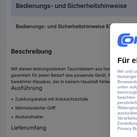
Bedienungs- und Sicherheitshinweise
Bedienungs- und Sicherheitshinweise 827343 Rom
Beschreibung
Mit diesen leistungsstarken Tauchsiedern aus hochwertigem Ed
garantiert für jeden Bedarf das passende Gerät. Für Sicherheit 
bewährter Klassiker, der in keinem Haushalt fehlen sollte!
Ausführung
Zuleitungskabel mit Knickschutztülle
Wärmeisolierter Griff
Abstandhalter
Lieferumfang