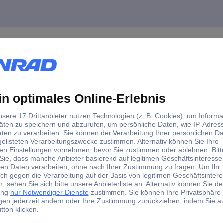
melsbacher TS1502 Tauchsieder Rot
elstahl kann Wasser schnell und effizient direkt in temperaturbestä
im Gebrauch sorgt bei allen Modellen ein wärmeisolierter Griff mit Ab