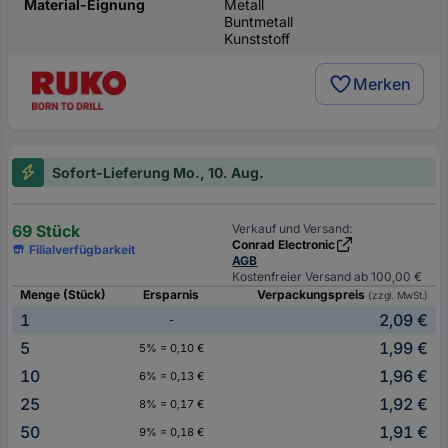
Material-Eignung
Metall
Buntmetall
Kunststoff
Merken
Sofort-Lieferung Mo., 10. Aug.
69 Stück
Verkauf und Versand:
Conrad Electronic
Filialverfügbarkeit
AGB
Kostenfreier Versand ab 100,00 €
Menge (Stück)
Ersparnis
Verpackungspreis
(zzgl. MwSt.)
1
2,09 €
-
5
1,99 €
5% = 0,10 €
10
1,96 €
6% = 0,13 €
25
1,92 €
8% = 0,17 €
50
1,91 €
9% = 0,18 €