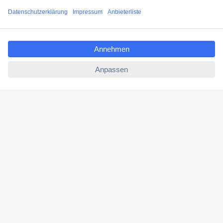
Filialen
ccp.user.init.failed.titl
Versandkostenfrei ab 100,00 € zzgl. MwSt. **
e
Angebotsservice
ccp.user.init.failed
Beschaffungsservice
Für Geschäftskunden
E-Procurement
Open Catalog Interface (OCI)
Conrad Smart Procure (CSP)
Für Verkäufer
Für Affiliate