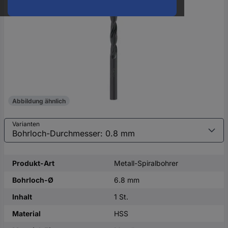
oder
eine
Hst.-
Teile-
Nr.
ein
Abbildung ähnlich
Varianten
Produkt-Art
Metall-Spiralbohrer
Bohrloch-Ø
6.8 mm
Inhalt
1 St.
Material
HSS