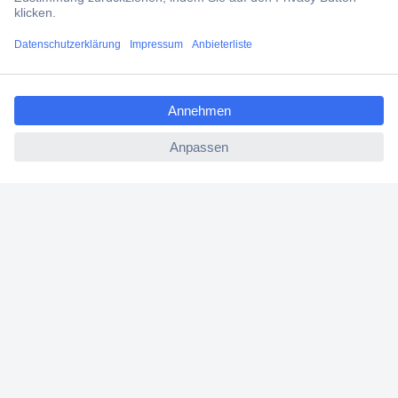
Filialen
ccp.user.init.failed.titl
Versandkostenfrei ab 100,00 € zzgl. MwSt. **
e
Angebotsservice
ccp.user.init.failed
Beschaffungsservice
Für Geschäftskunden
E-Procurement
Open Catalog Interface (OCI)
Conrad Smart Procure (CSP)
Für Verkäufer