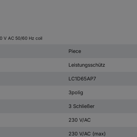
0 V AC 50/60 Hz coil
Piece
Leistungsschütz
LC1D65AP7
3polig
3 Schließer
230 V/AC
230 V/AC (max)