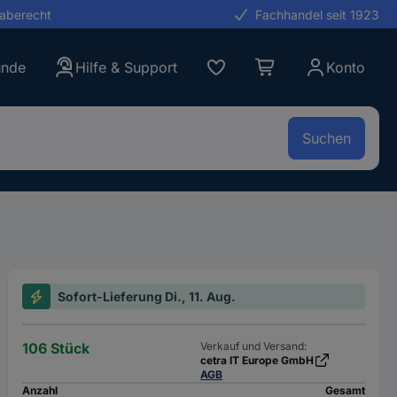
gaberecht
Fachhandel seit 1923
unde
Hilfe & Support
Konto
Suchen
Sofort-Lieferung Di., 11. Aug.
106 Stück
Verkauf und Versand:
cetra IT Europe GmbH
AGB
Anzahl
Gesamt