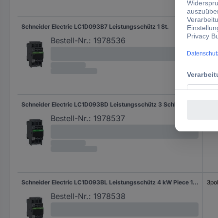
Pol
Schneider Electric LC1D093B7 Leistungsschütz 1 St.
3pol
Bestell-Nr.:
1978536
Schneider Electric LC1D093BD Leistungsschütz 3 Schließer 4 kW mit Überspannungsschutz Piece 1 St.
3pol
Bestell-Nr.:
1978537
Schneider Electric LC1D093BL Leistungsschütz 4 kW Piece 1 St.
3pol
Bestell-Nr.:
1978538