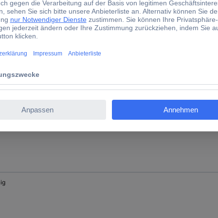
zahl
ig
ig
ig