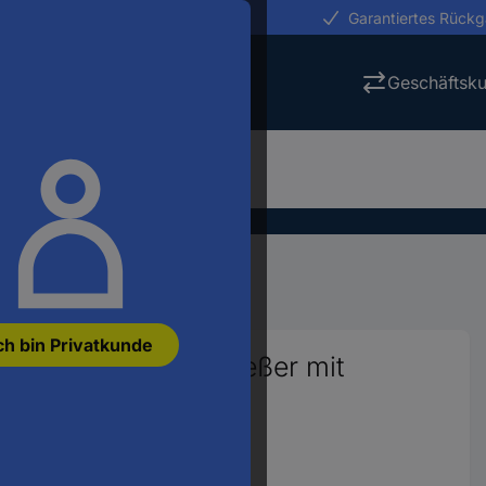
erungen in 24h
Garantiertes Rück
Geschäftsk
ng
Schalttechnik
Schütze
ch bin Privatkunde
tungsschütz 3 Schließer mit
373