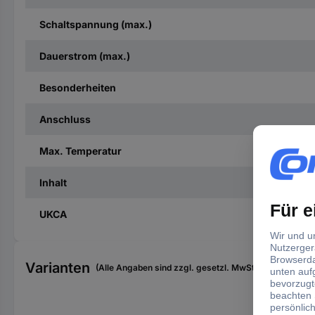
Schaltspannung (max.)
Dauerstrom (max.)
Besonderheiten
Anschluss
Max. Temperatur
Inhalt
UKCA
Varianten
(Alle Angaben sind zzgl. gesetzl. MwSt., zzgl. Versan