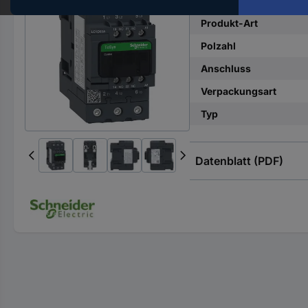
Hst.-
Teile-
Produkt-Art
Nr.
Polzahl
ein
Anschluss
Verpackungsart
Typ
Datenblatt (PDF)