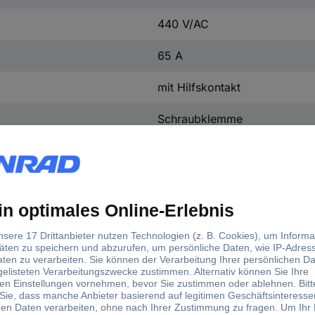
440 V/AC
65 A
mit Hilfskontakt
Schraubklemme
60 °C
1 St.
Ja
d)