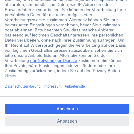
Der Conrad Newsletter
Jetzt anmelden und exklusive Aktionen,
aktuelle News und Angebote immer zuerst
erhalten.
Jetzt anmelden
ccp.user.init.failed.titl
Filialen
e
Versandkostenfrei ab 100,00 € zzgl. MwSt. **
ccp.user.init.failed
Angebotsservice
Beschaffungsservice