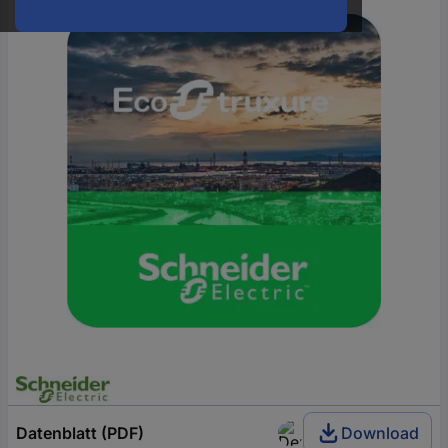
oder
eine
Hst.-
Teile-
Nr.
ein
Datenblatt (PDF)
Download