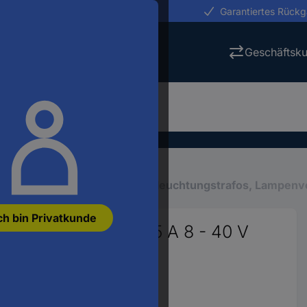
erungen in 24h
Garantiertes Rück
Geschäftsk
tung
Leuchtenzubehör
Beleuchtungstrafos, Lampenv
ch bin Privatkunde
 LED-Trafo 20 W 0.5 A 8 - 40 V
r.:
2992588