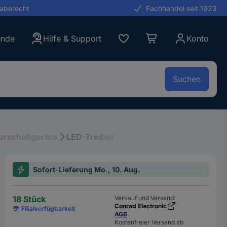
gaberecht
Fachhandel seit 1923
unde
Hilfe & Support
Konto
Suchen
orschaltgeräte
LED-Treiber
Sofort-Lieferung Mo., 10. Aug.
18 Stück
Verkauf und Versand:
Conrad Electronic
Filialverfügbarkeit
AGB
Kostenfreier Versand ab