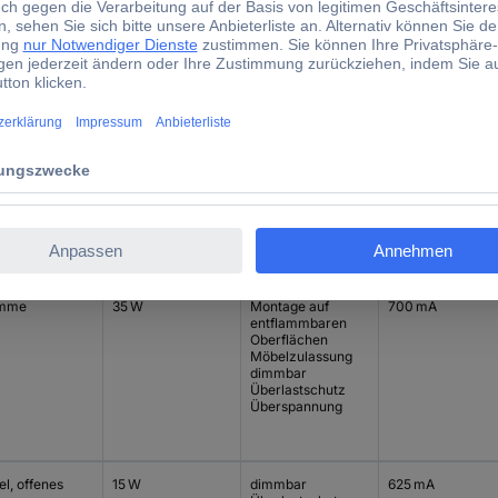
LED-Treiber-
Ausgangsstrom
chluss
Leistung (max.)
Besonderheiten
(max.) - gerunde
ck-Klemm
20 W
dimmbar
500 mA
emme
35 W
Montage auf
700 mA
entflammbaren
Oberflächen
Möbelzulassung
dimmbar
Überlastschutz
Überspannung
l, offenes
15 W
dimmbar
625 mA