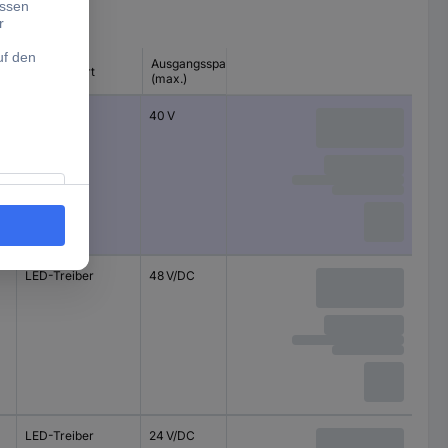
Ausgangsspannung
Produkt-Art
t
(max.)
LED-Trafo
40 V
LED-Treiber
48 V/DC
LED-Treiber
24 V/DC