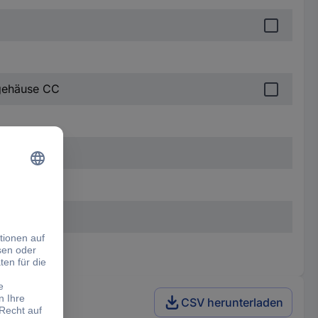
fgehäuse CC
CSV herunterladen