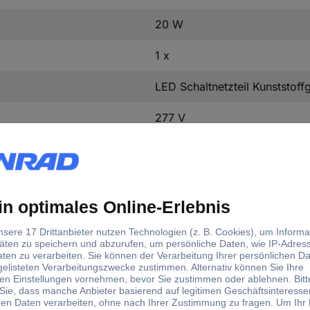
20 W
1 x
LED Schaltnetzteil Kunststof
277 V
110 V
20 W (max)
50 °C
-20 °C
d)