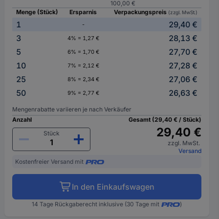
100,00 €
Menge (Stück)
Ersparnis
Verpackungspreis
(zzgl. MwSt.)
1
29,40 €
-
3
28,13 €
4% = 1,27 €
5
27,70 €
6% = 1,70 €
10
27,28 €
7% = 2,12 €
25
27,06 €
8% = 2,34 €
50
26,63 €
9% = 2,77 €
Mengenrabatte variieren je nach Verkäufer
Anzahl
Gesamt (29,40 € / Stück)
29,40 €
Stück
zzgl. MwSt.
Versand
Kostenfreier Versand mit
In den Einkaufswagen
14 Tage Rückgaberecht inklusive (30 Tage mit
)