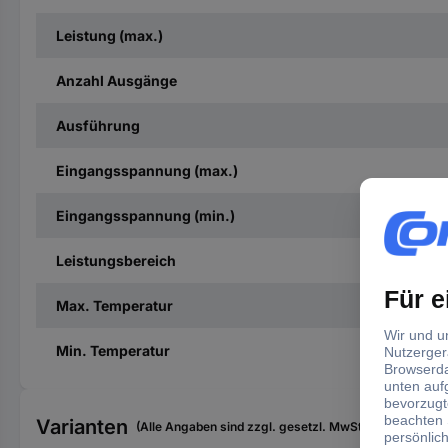
Leistung (max.)
Anzahl Ausgänge
Ausführung
Eingangsspannung (max.)
Eingangsspannung (min.)
Leistungsbereich
Max. Temperatur
Min. Temperatur
Varianten
(Alle Angaben sind zzgl. gesetzl. MwSt., zzgl. Versan