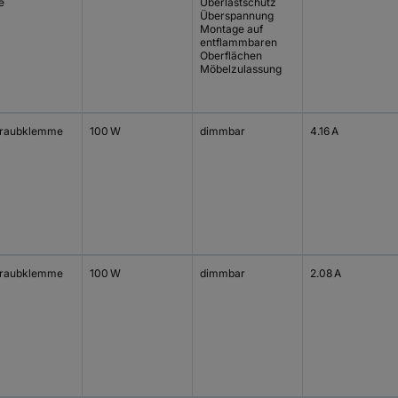
e
Überlastschutz
Überspannung
Montage auf
entflammbaren
Oberflächen
Möbelzulassung
raubklemme
100 W
dimmbar
4.16 A
raubklemme
100 W
dimmbar
2.08 A