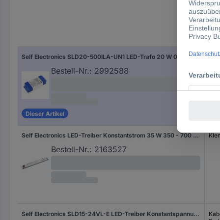
Ans
Self Electronics SLD20-500ILA-UN1 LED-Trafo 20 W 0.5 A 8 - 40 V dimmbar 1 St.
Ste
Bestell-Nr.:
2992588
Dieser Artikel
Self Electronics LED-Treiber Konstantstrom 35 W 350 - 700 mA 6 - 48 V/DC Montage auf entflammbaren Oberflächen, Möbelzulassung, dimmbar, Überlastschutz, Überspannung 1 St.
Kl
Bestell-Nr.:
2163527
Self Electronics SLD15-24VL-E LED-Treiber Konstantspannung 15 W 200 - 625 mA 24 V/DC dimmbar, Überlastschutz, Überspannung, Montage auf entflammbaren Oberflächen, Möbelzulassung 1 St.
Kabe