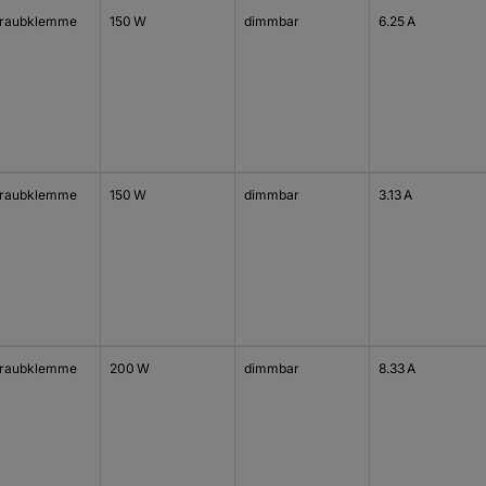
raubklemme
150 W
dimmbar
6.25 A
raubklemme
150 W
dimmbar
3.13 A
raubklemme
200 W
dimmbar
8.33 A