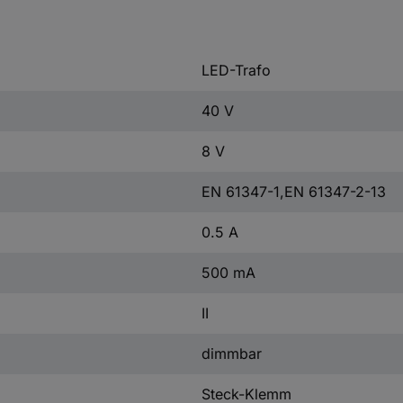
LED-Trafo
40 V
8 V
EN 61347-1,EN 61347-2-13
0.5 A
500 mA
II
dimmbar
Steck-Klemm