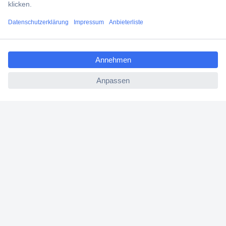
Versandkostenfrei ab 100,00 € zzgl. MwSt. **
Angebotsservice
ccp.user.init.failed.titl
Beschaffungsservice
e
ccp.user.init.failed
Für Geschäftskunden
E-Procurement
Open Catalog Interface (OCI)
Conrad Smart Procure (CSP)
Für Verkäufer
Für Affiliate