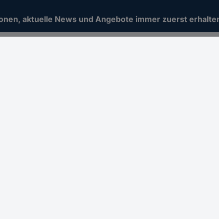
ionen, aktuelle News und Angebote immer zuerst erhalte
b 100,00 € zzgl. MwSt. **
Angebot
Conrad erleben
Filialen
ationen
Kataloge
Newsletter
toure
Produktverzeichnis
ce
Markenverzeichnis
ice
Messen und Events