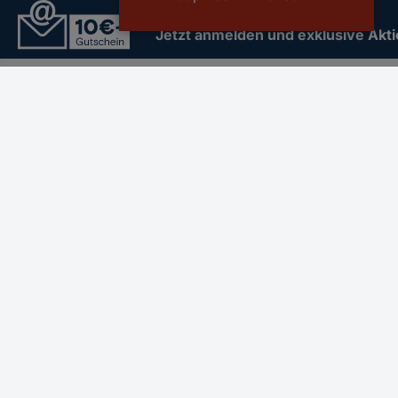
Der Conrad Newsletter
Jetzt anmelden und exklusive Akt
Filialen
Versandkostenfrei a
Für Geschäftskunden
Service
Conrad Sourcing Platform
Alle Services
FAQ für den Geschäftskunden
Versandinform
E-Procurement
Ratgeber
Open Catalog Interface (OCI)
Rückgabe / Re
Conrad Smart Procure (CSP)
Kalibrierservi
Reparaturserv