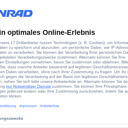
 hitzebeständig bis 3000 °C. Die Löcher erlauben das Anbringen von Ha