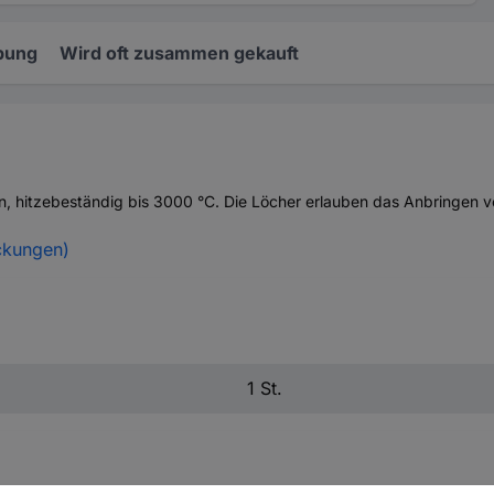
bung
Wird oft zusammen gekauft
n, hitzebeständig bis 3000 °C. Die Löcher erlauben das Anbringen von 
ckungen)
1 St.