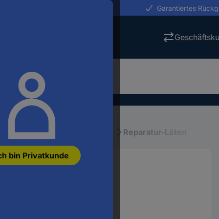
erungen in 24h
Garantiertes Rück
Geschäftsk
en
Löttechnik
Löt-Zubehör
Reparatur-Löten
ch bin Privatkunde
672