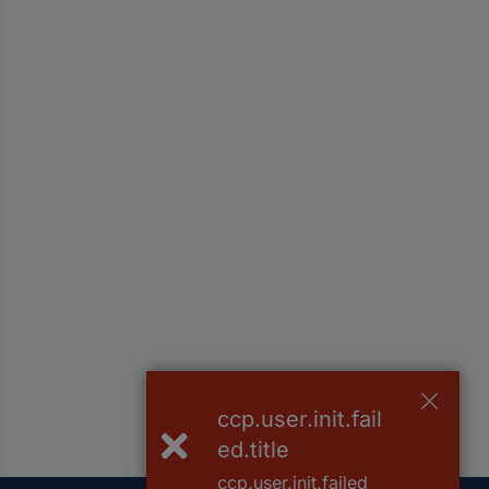
ccp.user.init.fail
ed.title
ccp.user.init.failed