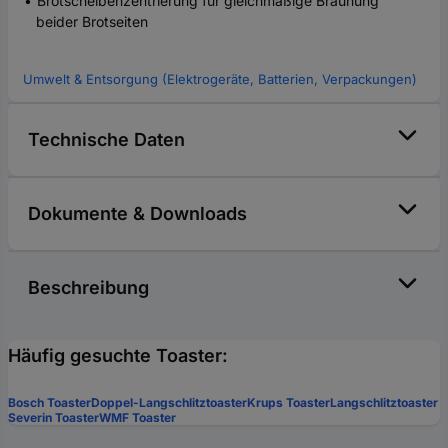
Brotscheibenzentrierung für gleichmäßige Bräunung
beider Brotseiten
Umwelt & Entsorgung (Elektrogeräte, Batterien, Verpackungen)
Technische Daten
Dokumente & Downloads
Beschreibung
Häufig gesuchte Toaster:
Bosch Toaster
Doppel-Langschlitztoaster
Krups Toaster
Langschlitztoaster
Severin Toaster
WMF Toaster