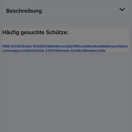
Beschreibung
Häufig gesuchte Schütze:
ABB Schütz
Eaton Schütz
Halbleiterschütz
Hilfsschütze
Installationsschütze
Leistungsschütze
Schütz 230V
Siemens Schütz
Wendeschütz