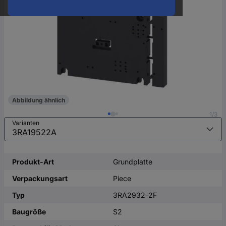
oder
eine
Hst.-
Teile-
Nr.
ein
Abbildung ähnlich
1/3
Varianten
Produkt-Art
Grundplatte
Verpackungsart
Piece
Typ
3RA2932-2F
Baugröße
S2