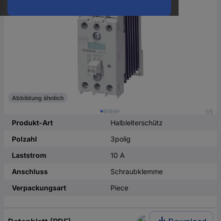
oder
eine
Hst.-
Teile-
Nr.
ein
Abbildung ähnlich
1/5
Produkt-Art
Halbleiterschütz
Polzahl
3polig
Laststrom
10 A
Anschluss
Schraubklemme
Verpackungsart
Piece