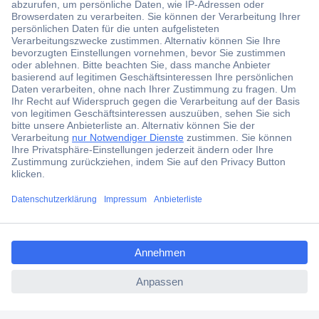
Der Conrad Newsletter
Jetzt anmelden und exklusive Aktionen,
aktuelle News und Angebote immer zuerst
erhalten.
Jetzt anmelden
Filialen
Versandkostenfrei ab 100,00 € zzgl. MwSt. **
ccp.user.init.failed.titl
Angebotsservice
e
Beschaffungsservice
ccp.user.init.failed
Für Geschäftskunden