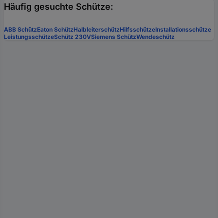
Häufig gesuchte Schütze:
ABB Schütz
Eaton Schütz
Halbleiterschütz
Hilfsschütze
Installationsschütze
Leistungsschütze
Schütz 230V
Siemens Schütz
Wendeschütz