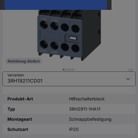
oder
eine
Hst.-
Teile-
Nr.
ein
Abbildung ähnlich
1/6
Varianten
Produkt-Art
Hilfsschalterblock
Typ
3RH2911-1HA11
Montageart
Schnappbefestigung
Schutzart
IP20