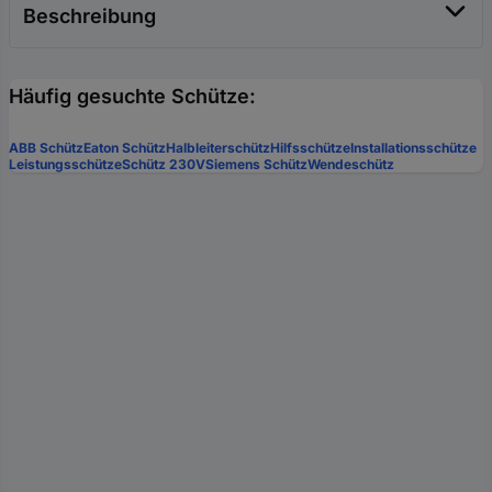
Beschreibung
Häufig gesuchte Schütze:
ABB Schütz
Eaton Schütz
Halbleiterschütz
Hilfsschütze
Installationsschütze
Leistungsschütze
Schütz 230V
Siemens Schütz
Wendeschütz