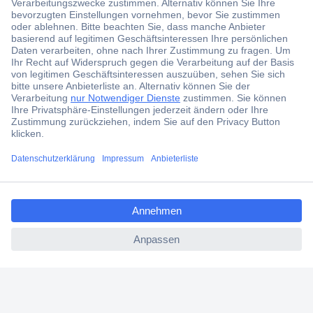
erhalten.
Jetzt anmelden
Filialen
Versandkostenfrei ab 100,00 € zzgl. MwSt. **
Angebotsservice
Beschaffungsservice
ccp.user.init.failed.titl
e
Für Geschäftskunden
ccp.user.init.failed
E-Procurement
Open Catalog Interface (OCI)
Conrad Smart Procure (CSP)