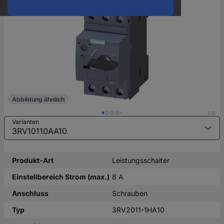
oder
eine
Hst.-
Teile-
Nr.
ein
Abbildung ähnlich
1/6
Varianten
Produkt-Art
Leistungsschalter
Einstellbereich Strom (max.)
8 A
Anschluss
Schrauben
Typ
3RV2011-1HA10