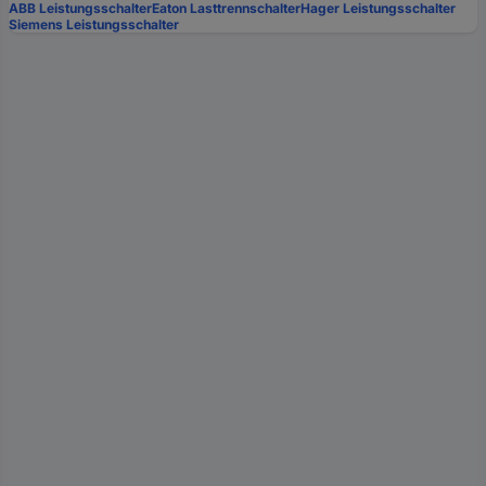
ABB Leistungsschalter
Eaton Lasttrennschalter
Hager Leistungsschalter
Siemens Leistungsschalter