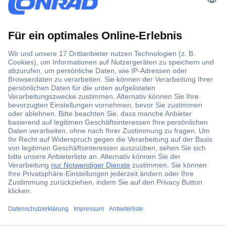
Der Conrad Newsletter
Jetzt anmelden und exklusive Aktionen,
aktuelle News und Angebote immer zuerst
erhalten.
Jetzt anmelden
Filialen
Versandkostenfrei ab 100,00 € zzgl. MwSt. **
Angebotsservice
ccp.user.init.failed.titl