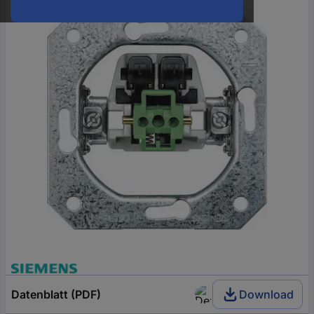
oder
eine
Hst.-
Teile-
Nr.
ein
Datenblatt (PDF)
Download