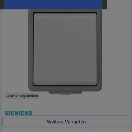
oder
eine
Hst.-
Teile-
Nr.
ein
Abbildung ähnlich
Weitere Varianten