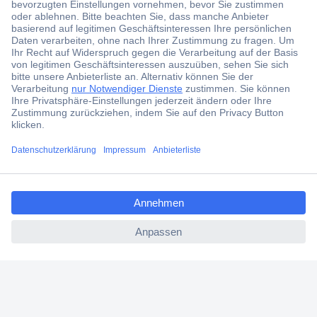
Jetzt anmelden und exklusive Aktionen,
aktuelle News und Angebote immer zuerst
erhalten.
Jetzt anmelden
Filialen
Versandkostenfrei ab 100,00 € zzgl. MwSt. **
ccp.user.init.failed.titl
Angebotsservice
e
Beschaffungsservice
ccp.user.init.failed
Für Geschäftskunden
E-Procurement
Open Catalog Interface (OCI)