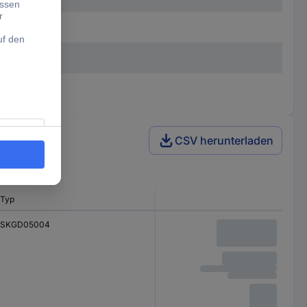
CSV herunterladen
Typ
SKGD05004