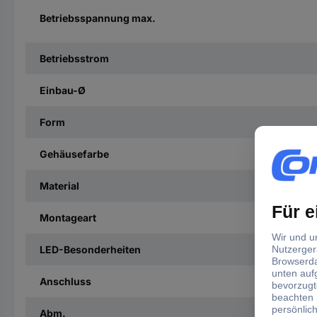
Betriebsspannung max.
Betriebsstrom
Einbau-Ø
Form
Gehäusefarbe
Material
Montageart
LED-Besonderheiten
Anschluss
Abm.