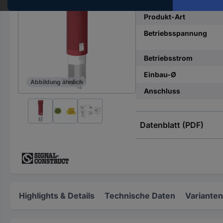
Hst.-
Teile-
Produkt-Art
Nr.
Betriebsspannung
ein
Betriebsstrom
Einbau-Ø
Abbildung ähnlich
Anschluss
Datenblatt (PDF)
Highlights & Details
Technische Daten
Varianten