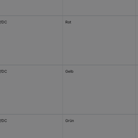
V/DC
Rot
V/DC
Gelb
V/DC
Grün