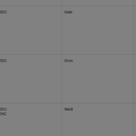
V/DC
Gelb
V/DC
Grün
V/DC
Weiß
V/AC