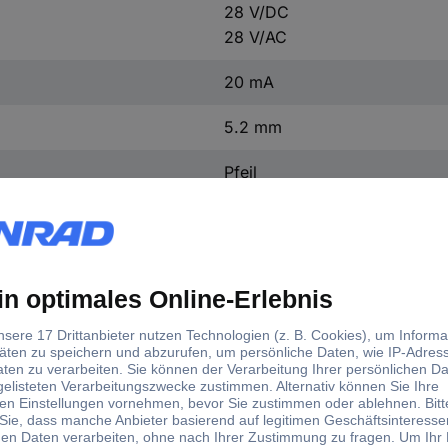
28 V/DC
28 V/AC
20 mA
5.2 mm
Pfeil
Blau
Polycarbonat
SnapIn
Symbol
Lötfahne
(Ø) 4.8 mm