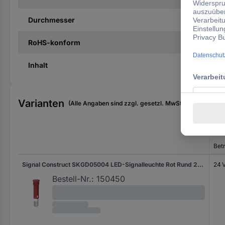
Durchmesser
RoHS-konform
Inhalt
Varianten
(Alle Angaben sind zzgl. gesetzl. MwSt., zzgl. Versan
Bet
Signal Construct SKGD05004 LED-Signalleuchte Rot Rund 24 V/DC
24 
Bestell-Nr.:
150450