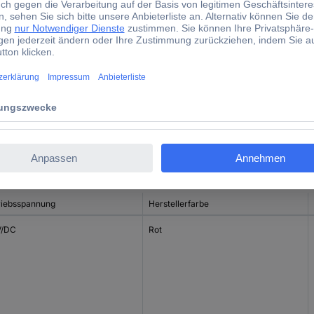
4.8 mm
Ja
1 St.
d)
riebsspannung
Herstellerfarbe
V/DC
Rot