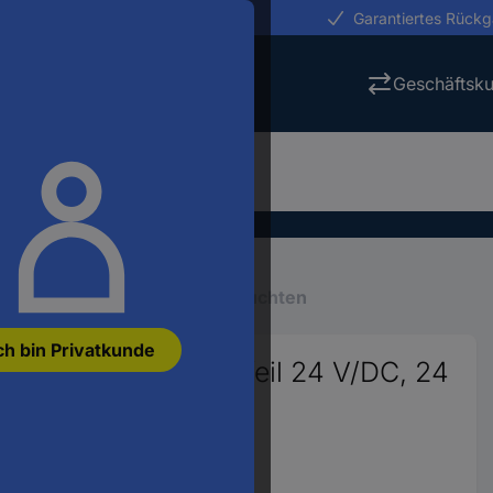
erungen in 24h
Garantiertes Rück
Geschäftsk
Ds & Zubehör
LED-Signalleuchten
ch bin Privatkunde
gnalleuchte Blau Pfeil 24 V/DC, 24
96