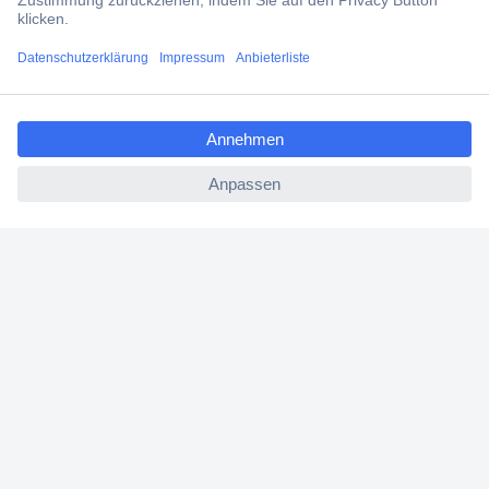
Filialen
ccp.user.init.failed.titl
Versandkostenfrei ab 100,00 € zzgl. MwSt. **
e
Angebotsservice
ccp.user.init.failed
Beschaffungsservice
Für Geschäftskunden
E-Procurement
Open Catalog Interface (OCI)
Conrad Smart Procure (CSP)
Für Verkäufer