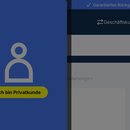
erungen in 24h
Garantiertes Rück
Geschäftsk
er
Tablet Zubehör
Tablet Halterungen
ch bin Privatkunde
6
Smart Things