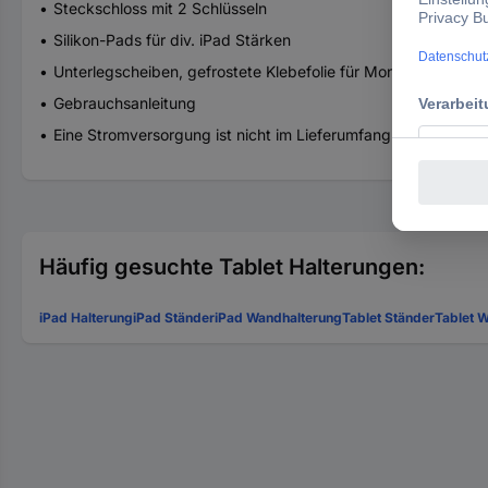
Steckschloss mit 2 Schlüsseln
Silikon-Pads für div. iPad Stärken
Unterlegscheiben, gefrostete Klebefolie für Montage auf Gla
Gebrauchsanleitung
Eine Stromversorgung ist nicht im Lieferumfang enthalten.
Häufig gesuchte Tablet Halterungen:
iPad Halterung
iPad Ständer
iPad Wandhalterung
Tablet Ständer
Tablet 