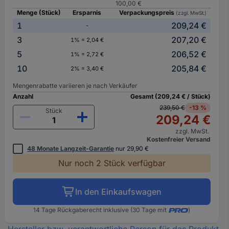
100,00 €
Menge (Stück)
Ersparnis
Verpackungspreis
(zzgl. MwSt.)
1
209,24 €
-
3
207,20 €
1% = 2,04 €
5
206,52 €
1% = 2,72 €
10
205,84 €
2% = 3,40 €
Mengenrabatte variieren je nach Verkäufer
Anzahl
Gesamt (209,24 € / Stück)
239,50 €
-13 %
Stück
209,24 €
zzgl. MwSt.
Kostenfreier Versand
48 Monate Langzeit-Garantie
nur 29,90 €
Nur noch 2 Stück verfügbar
In den Einkaufswagen
14 Tage Rückgaberecht inklusive (30 Tage mit
)