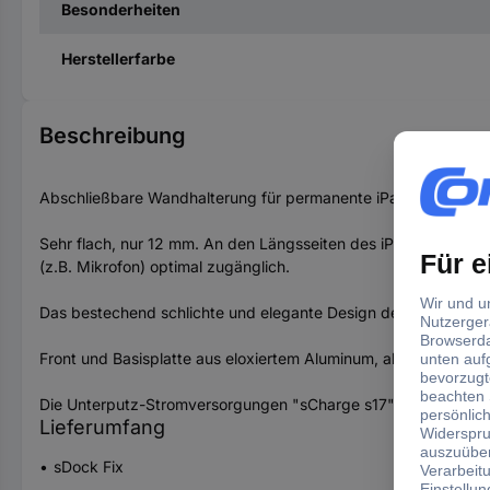
Besonderheiten
Herstellerfarbe
Beschreibung
Abschließbare Wandhalterung für permanente iPad-Installatio
Sehr flach, nur 12 mm. An den Längsseiten des iPads befindet 
(z.B. Mikrofon) optimal zugänglich.
Das bestechend schlichte und elegante Design des sDock Fix un
Front und Basisplatte aus eloxiertem Aluminum, alle anderen Te
Die Unterputz-Stromversorgungen "sCharge s17" und "s24 L 1
Lieferumfang
sDock Fix