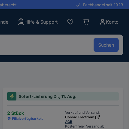
gaberecht
Fachhandel seit 1923
unde
Hilfe & Support
Konto
Suchen
Sofort-Lieferung Di., 11. Aug.
2 Stück
Verkauf und Versand:
Conrad Electronic
Filialverfügbarkeit
AGB
Kostenfreier Versand ab