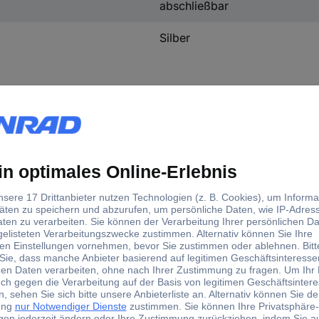
abschließbar
Silber
nen.
sich kein zusätzlicher Rahmen. Das ist optisch sehr vorteilhaft, au
terstreicht damit die elegante und klassische Optik des iPads.
ile aus hochwertigen, teilweise verstärkten Kunststoffen. RoHS komp
2W sCharge Lightning" bieten dazu optional eine unsichtbare und 