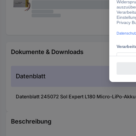
Dokumente & Downloads
Datenblatt
Datenblatt 245072 Sol Expert L180 Micro-LiPo-Akku 
Beschreibung