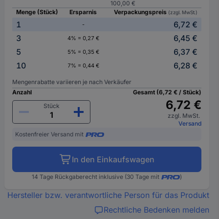
100,00 €
Menge (Stück)
Ersparnis
Verpackungspreis
(zzgl. MwSt.)
1
6,72 €
-
3
6,45 €
4% = 0,27 €
5
6,37 €
5% = 0,35 €
10
6,28 €
7% = 0,44 €
Mengenrabatte variieren je nach Verkäufer
Anzahl
Gesamt (6,72 € / Stück)
6,72 €
Stück
zzgl. MwSt.
Versand
Kostenfreier Versand mit
In den Einkaufswagen
14 Tage Rückgaberecht inklusive (30 Tage mit
)
Hersteller bzw. verantwortliche Person für das Produkt
Rechtliche Bedenken melden