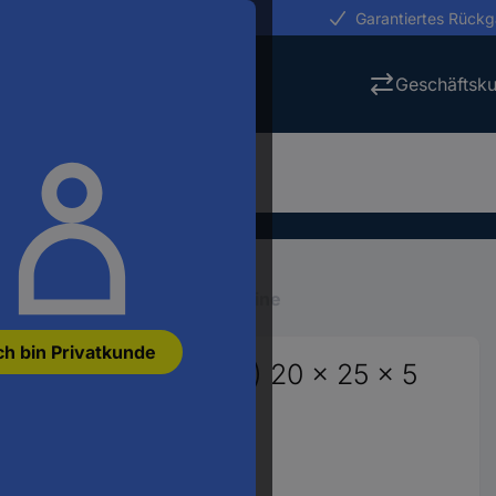
erungen in 24h
Garantiertes Rück
Geschäftsk
ro-Modellbau
Micro-Bausteine
ch bin Privatkunde
7 V (max) (L x B x H) 20 x 25 x 5