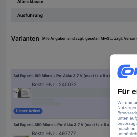
Altersklasse
Ausführung
Varianten
(Alle Angaben sind zzgl. gesetzl. MwSt., zzgl. Versan
Sol Expert L180 Micro-LiPo-Akku 3.7 V (max) (L x B x H) 20 x 25 x 5 mm
Bestell-Nr.:
245072
Dieser Artikel
Sol Expert L350 Micro-LiPo-Akku 3.7 V (max) (L x B x H) 48 x 35 x 3 mm
Bestell-Nr.:
497777