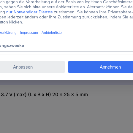
3.7 V (max) (L x B x H) 20 x 25 x 5 mm