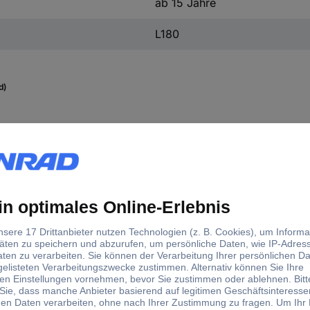
ab 15 Jahre
L180
d)