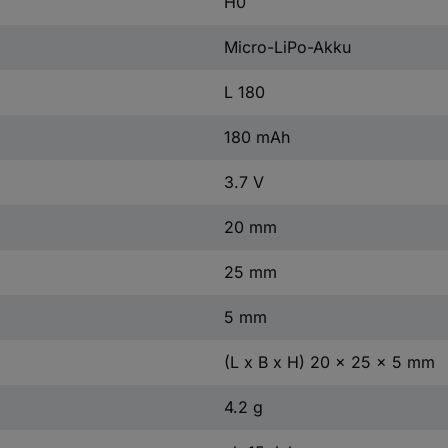
H0
Micro-LiPo-Akku
L 180
180 mAh
3.7 V
20 mm
25 mm
5 mm
(L x B x H) 20 x 25 x 5 mm
4.2 g