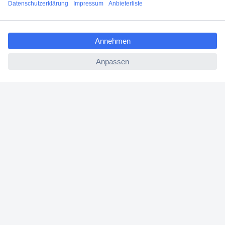
Angebotsservice
ccp.user.init.failed.titl
Beschaffungsservice
e
ccp.user.init.failed
Für Geschäftskunden
E-Procurement
Open Catalog Interface (OCI)
Conrad Smart Procure (CSP)
Für Verkäufer
Für Affiliate
Für Lieferanten