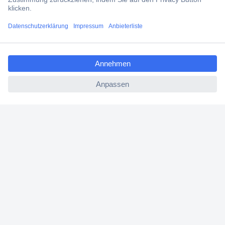
Filialen
ccp.user.init.failed.titl
Versandkostenfrei ab 100,00 € zzgl. MwSt. **
e
Angebotsservice
ccp.user.init.failed
Beschaffungsservice
Für Geschäftskunden
E-Procurement
Open Catalog Interface (OCI)
Conrad Smart Procure (CSP)
Für Verkäufer