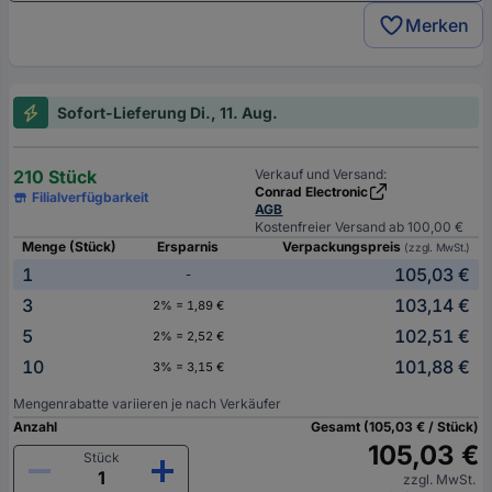
Merken
Sofort-Lieferung Di., 11. Aug.
210 Stück
Verkauf und Versand:
Conrad Electronic
Filialverfügbarkeit
AGB
Kostenfreier Versand ab 100,00 €
Menge (Stück)
Ersparnis
Verpackungspreis
(zzgl. MwSt.)
1
105,03 €
-
3
103,14 €
2% = 1,89 €
5
102,51 €
2% = 2,52 €
10
101,88 €
3% = 3,15 €
Mengenrabatte variieren je nach Verkäufer
Anzahl
Gesamt (105,03 € / Stück)
105,03 €
Stück
zzgl. MwSt.