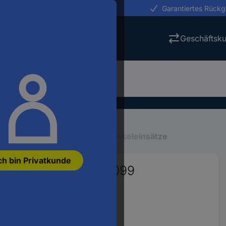
erungen in 24h
Garantiertes Rück
Geschäftsk
Steckschlüssel
Steckschlüsseleinsätze
ch bin Privatkunde
/4") TOOLCRAFT 816099