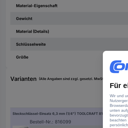
Material-Eigenschaft
Gewicht
Material (Details)
Schlüsselweite
Größe
Varianten
(Alle Angaben sind zzgl. gesetzl. MwSt., zzgl. Versan
Sch
Steckschlüssel-Einsatz 6,3 mm (1/4") TOOLCRAFT 816099 Schlüsselweite 10 mm
10 
Bestell-Nr.:
816099