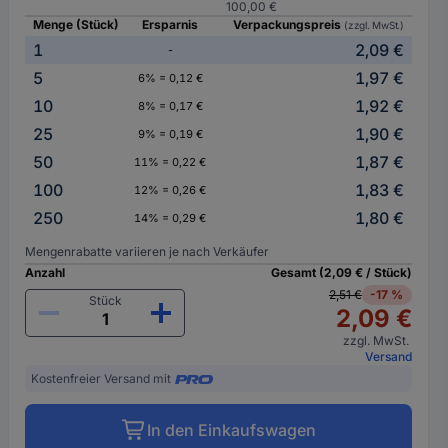
100,00 €
Menge (Stück)
Ersparnis
Verpackungspreis
(zzgl. MwSt.)
1
2,09 €
-
5
1,97 €
6% = 0,12 €
10
1,92 €
8% = 0,17 €
25
1,90 €
9% = 0,19 €
50
1,87 €
11% = 0,22 €
100
1,83 €
12% = 0,26 €
250
1,80 €
14% = 0,29 €
Mengenrabatte variieren je nach Verkäufer
Anzahl
Gesamt (2,09 € / Stück)
2,51 €
-17 %
Stück
2,09 €
zzgl. MwSt.
Versand
Kostenfreier Versand mit
In den Einkaufswagen