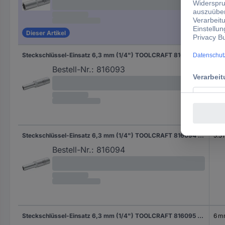
Dieser Artikel
Steckschlüssel-Einsatz 6,3 mm (1/4") TOOLCRAFT 816093 Schlüsselweite 5 mm
5 
Bestell-Nr.:
816093
Steckschlüssel-Einsatz 6,3 mm (1/4") TOOLCRAFT 816094 Schlüsselweite 5.5 mm
5.5
Bestell-Nr.:
816094
Steckschlüssel-Einsatz 6,3 mm (1/4") TOOLCRAFT 816095 Schlüsselweite 6 mm
6 