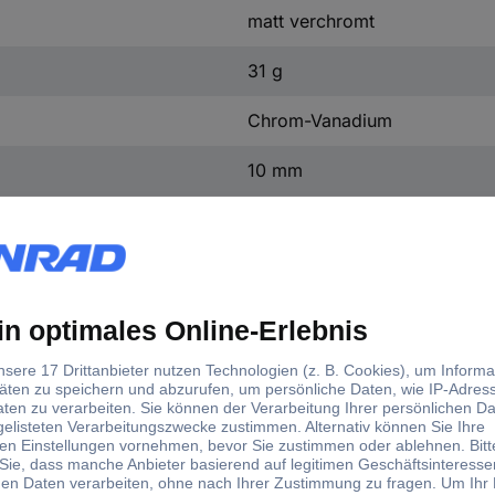
matt verchromt
31 g
Chrom-Vanadium
10 mm
10 mm
d)
lüsselweite (Metrisch)
mm