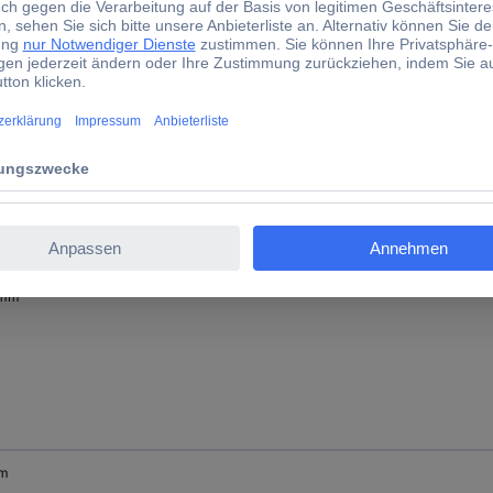
mm
 mm
mm