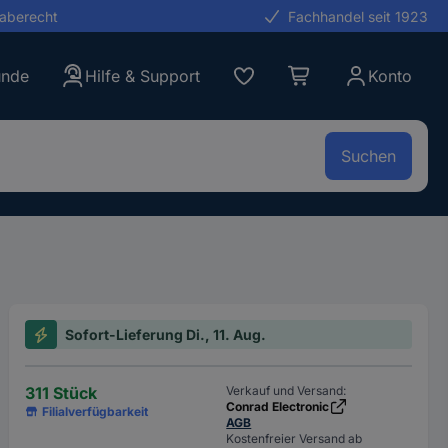
gaberecht
Fachhandel seit 1923
unde
Hilfe & Support
Konto
Suchen
Sofort-Lieferung Di., 11. Aug.
311 Stück
Verkauf und Versand:
Conrad Electronic
Filialverfügbarkeit
AGB
Kostenfreier Versand ab