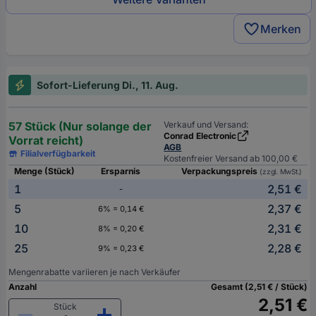
Merken
Sofort-Lieferung Di., 11. Aug.
57 Stück (Nur solange der
Verkauf und Versand:
Conrad Electronic
Vorrat reicht)
AGB
Filialverfügbarkeit
Kostenfreier Versand ab 100,00 €
Menge (Stück)
Ersparnis
Verpackungspreis
(zzgl. MwSt.)
1
2,51 €
-
5
2,37 €
6% = 0,14 €
10
2,31 €
8% = 0,20 €
25
2,28 €
9% = 0,23 €
Mengenrabatte variieren je nach Verkäufer
Anzahl
Gesamt (2,51 € / Stück)
2,51 €
Stück