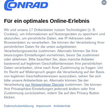
Der Conrad Newsletter
Jetzt anmelden und exklusive Aktionen,
aktuelle News und Angebote immer zuerst
erhalten.
Jetzt anmelden
Filialen
Versandkostenfrei ab 100,00 € zzgl. MwSt. **
Angebotsservice