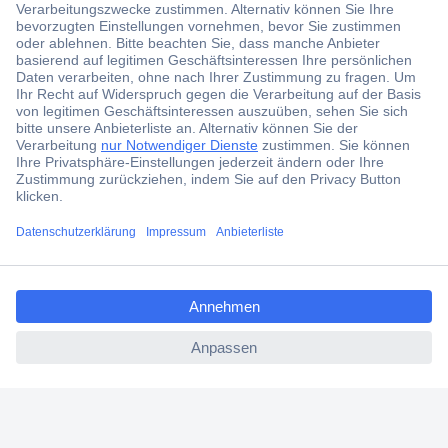
Der Conrad Newsletter
Jetzt anmelden und exklusive Aktionen,
aktuelle News und Angebote immer zuerst
erhalten.
Jetzt anmelden
Filialen
Versandkostenfrei ab 100,00 € zzgl. MwSt. **
ccp.user.init.failed.titl
Angebotsservice
e
Beschaffungsservice
ccp.user.init.failed
Für Geschäftskunden
E-Procurement