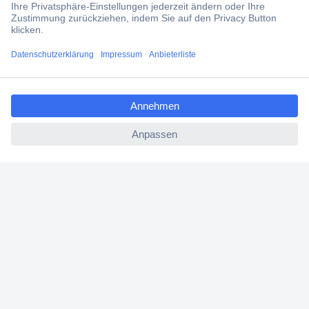
erhalten.
Jetzt anmelden
ccp.user.init.failed.titl
e
Filialen
ccp.user.init.failed
Versandkostenfrei ab 100,00 € zzgl. MwSt. **
Angebotsservice
Beschaffungsservice
Für Geschäftskunden
E-Procurement
Open Catalog Interface (OCI)
Conrad Smart Procure (CSP)