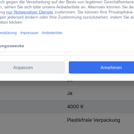
ABS
PC
Aluminium
1.43 kg
(L x B x H) 1276 x 100 x 58
n.rel
80
Ja
4000 K
Plastikfreie Verpackung