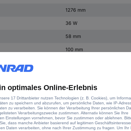
1276 mm
36 W
58 mm
100 mm
4000 K
Neutralweiß
2430 lm
4860 lm
IP65
Grau (transparent)