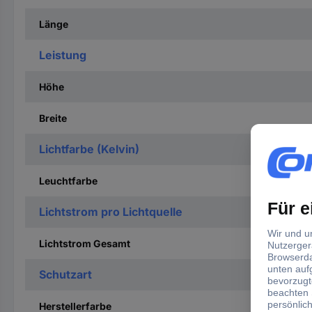
Länge
Leistung
Höhe
Breite
Lichtfarbe (Kelvin)
Leuchtfarbe
Lichtstrom pro Lichtquelle
Lichtstrom Gesamt
Schutzart
Herstellerfarbe