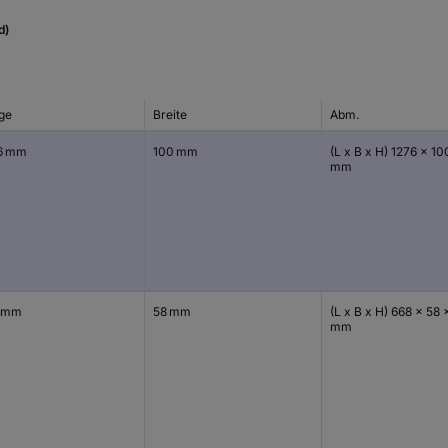
d)
ge
Breite
Abm.
6 mm
100 mm
(L x B x H) 1276 x 10
mm
 mm
58 mm
(L x B x H) 668 x 58 
mm