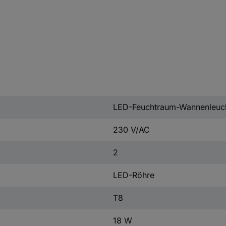
LED-Feuchtraum-Wannenleuc
230 V/AC
2
LED-Röhre
T8
18 W