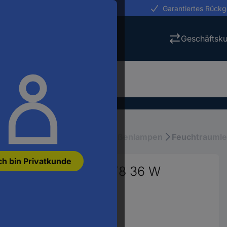
erungen in 24h
Garantiertes Rück
Geschäftsk
tung
Außenbeleuchtung, Außenlampen
Feuchtrauml
ch bin Privatkunde
euchte LED-Röhre T8 36 W
6295