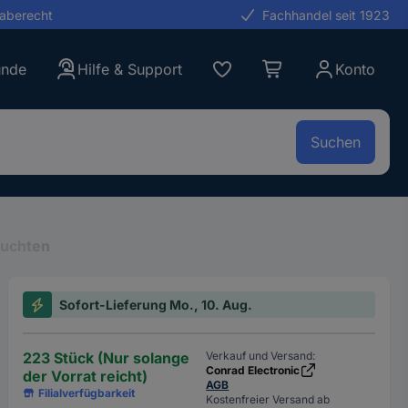
gaberecht
Fachhandel seit 1923
unde
Hilfe & Support
Konto
Suchen
euchten
Sofort-Lieferung Mo., 10. Aug.
223 Stück (Nur solange
Verkauf und Versand:
Conrad Electronic
der Vorrat reicht)
AGB
Filialverfügbarkeit
Kostenfreier Versand ab