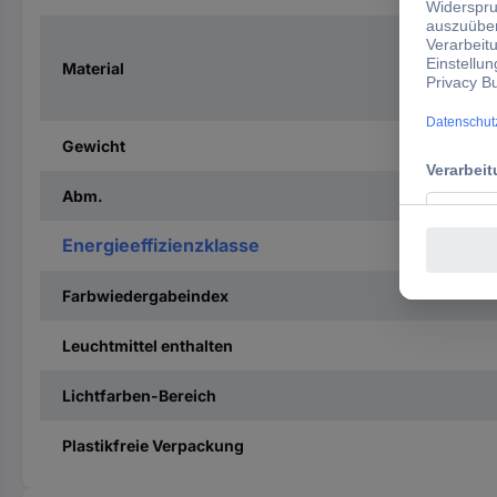
Material
Gewicht
Abm.
Energieeffizienzklasse
Farbwiedergabeindex
Leuchtmittel enthalten
Lichtfarben-Bereich
Plastikfreie Verpackung