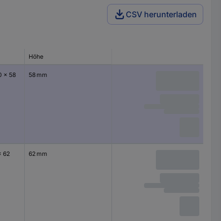
CSV herunterladen
Höhe
0 x 58
58 mm
x 62
62 mm