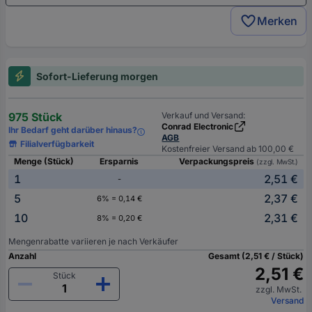
Merken
Sofort-Lieferung morgen
975 Stück
Verkauf und Versand:
Conrad Electronic
Ihr Bedarf geht darüber hinaus?
AGB
Filialverfügbarkeit
Kostenfreier Versand ab 100,00 €
Menge (Stück)
Ersparnis
Verpackungspreis
(zzgl. MwSt.)
1
2,51 €
-
5
2,37 €
6% = 0,14 €
10
2,31 €
8% = 0,20 €
Mengenrabatte variieren je nach Verkäufer
Anzahl
Gesamt (2,51 € / Stück)
2,51 €
Stück
zzgl. MwSt.
Versand