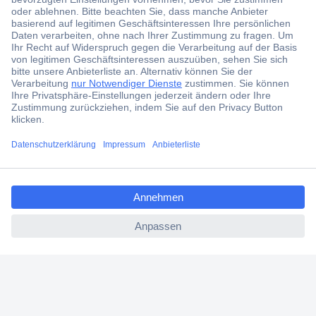
Jetzt anmelden und exklusive Aktionen,
aktuelle News und Angebote immer zuerst
erhalten.
Jetzt anmelden
Filialen
Versandkostenfrei ab 100,00 € zzgl. MwSt. **
ccp.user.init.failed.titl
Angebotsservice
e
Beschaffungsservice
ccp.user.init.failed
Für Geschäftskunden
E-Procurement
Open Catalog Interface (OCI)