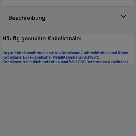
Beschreibung
Häufig gesuchte Kabelkanäle:
Hager Kabelkanal
Kabelkanal Alu
Kabelkanal Anthrazit
Kabelkanal Braun
Kabelkanal Ecke
Kabelkanal Metall
Kabelkanal Schwarz
Kabelkanal selbstklebend
Kabelkanal Weiß
OBO Bettermann Kabelkanal