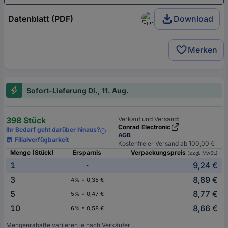
Datenblatt (PDF)
Download
Merken
Sofort-Lieferung Di., 11. Aug.
398 Stück
Verkauf und Versand:
Conrad Electronic
Ihr Bedarf geht darüber hinaus?
AGB
Filialverfügbarkeit
Kostenfreier Versand ab 100,00 €
Menge (Stück)
Ersparnis
Verpackungspreis
(zzgl. MwSt.)
1
9,24 €
-
3
8,89 €
4% = 0,35 €
5
8,77 €
5% = 0,47 €
10
8,66 €
6% = 0,58 €
Mengenrabatte variieren je nach Verkäufer