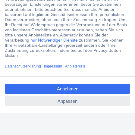
Jetzt anmelden und exklusive Aktionen,
aktuelle News und Angebote immer zuerst
erhalten.
Jetzt anmelden
Filialen
Versandkostenfrei ab 100,00 € zzgl. MwSt. **
ccp.user.init.failed.titl
Angebotsservice
e
Beschaffungsservice
ccp.user.init.failed
Für Geschäftskunden
E-Procurement