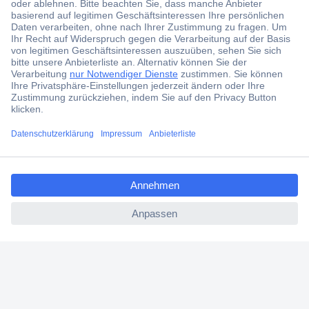
aktuelle News und Angebote immer zuerst
erhalten.
Jetzt anmelden
Filialen
Versandkostenfrei ab 100,00 € zzgl. MwSt. **
ccp.user.init.failed.titl
Angebotsservice
e
Beschaffungsservice
ccp.user.init.failed
Für Geschäftskunden
E-Procurement
Open Catalog Interface (OCI)