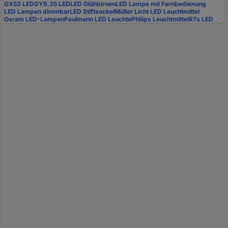
GX53 LED
GY6.35 LED
LED Glühbirnen
LED Lampe mit Fernbedienung
LED Lampen dimmbar
LED Stiftsockel
Müller Licht LED Leuchtmittel
Osram LED-Lampen
Paulmann LED Leuchte
Philips Leuchtmittel
R7s LED