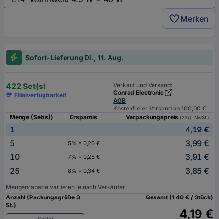
Merken
Sofort-Lieferung Di., 11. Aug.
422 Set(s)
Verkauf und Versand:
Conrad Electronic
Filialverfügbarkeit
AGB
Kostenfreier Versand ab 100,00 €
Menge (Set(s))
Ersparnis
Verpackungspreis
(zzgl. MwSt.)
1
4,19 €
-
5
3,99 €
5% = 0,20 €
10
3,91 €
7% = 0,28 €
25
3,85 €
8% = 0,34 €
Mengenrabatte variieren je nach Verkäufer
Anzahl (Packungsgröße 3
Gesamt (1,40 € / Stück)
St.)
4,19 €
Set(s)