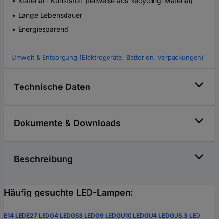
Material - Kunststoff (teilweise aus Recycling-Material)
Lange Lebensdauer
Energiesparend
Umwelt & Entsorgung (Elektrogeräte, Batterien, Verpackungen)
Technische Daten
Dokumente & Downloads
Beschreibung
Häufig gesuchte LED-Lampen:
E14 LED
E27 LED
G4 LED
G53 LED
G9 LED
GU10 LED
GU4 LED
GU5.3 LED