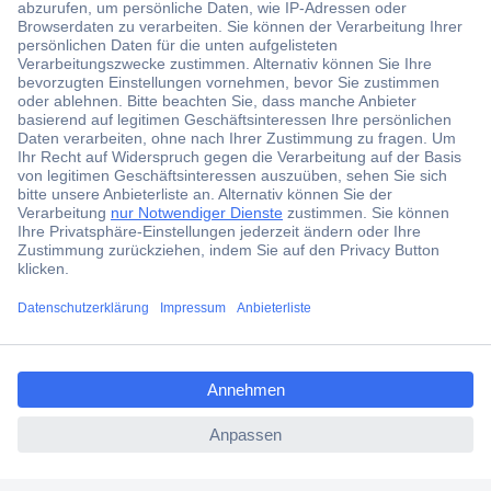
Der Conrad Newsletter
Jetzt anmelden und exklusive Aktionen,
aktuelle News und Angebote immer zuerst
erhalten.
Jetzt anmelden
Filialen
Versandkostenfrei ab 100,00 € zzgl. MwSt. **
ccp.user.init.failed.titl
Angebotsservice
e
Beschaffungsservice
ccp.user.init.failed
Für Geschäftskunden